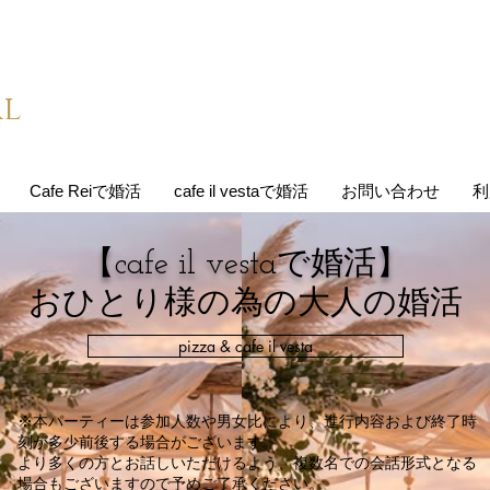
al
Cafe Reiで婚活
cafe il vestaで婚活
お問い合わせ
利
【cafe il vestaで婚活】
おひとり様の為の大人の婚活
pizza & cafe il vesta
※本パーティーは参加人数や男女比により、進行内容および終了時
刻が多少前後する場合がございます。
より多くの方とお話しいただけるよう、複数名での会話形式となる
場合もございますので予めご了承ください。