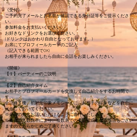
《受付》
ご予約完了メールとお名前が確認できる身分証等をご提示くださ
い。
参加料金をお支払いください。
お好きなドリンクをお選びください。
(ドリンクはおかわり自由となっております。)
お席にてプロフィールカードのご記入
（記入できる範囲でOK)
お相手が来られましたら自由に会話をお楽しみください。
《開催》
【１】パーティーのご説明
↓
【２】自己紹介タイム
お相手とプロフィールカードを交換して自己紹介をするお時間で
す。
会話終了後、初対面印象メモシートに、お相手の印象などを自由に
メモしておいてください。
※全員の方とお話いただけるように進行いたします。
※当日の人数比率により、複数名での会話形式となる場合もござい
ますのであらかじめご了承ください。
↓