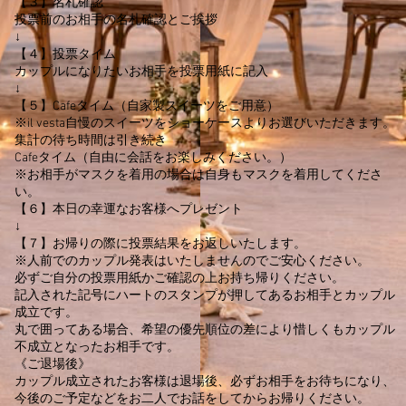
【３】名札確認
投票前のお相手の名札確認とご挨拶
↓
【４】投票タイム
カップルになりたいお相手を投票用紙に記入
↓
【５】Cafeタイム（自家製スイーツをご用意）
​※il vesta自慢のスイーツをショーケースよりお選びいただきます。
集計の待ち時間は引き続き
Cafeタイム（自由に会話をお楽しみください。）
※お相手がマスクを着用の場合は自身もマスクを着用してくださ
い。
【６】本日の幸運なお客様へプレゼント
↓
【７】お帰りの際に投票結果をお返しいたします。
※人前でのカップル発表はいたしませんのでご安心ください。
必ずご自分の投票用紙かご確認の上お持ち帰りください。
記入された記号にハートのスタンプが押してあるお相手とカップル
成立です。
丸で囲ってある場合、希望の優先順位の差により惜しくもカップル
不成立となったお相手です。
《ご退場後》
カップル成立されたお客様は退場後、必ずお相手をお待ちになり、
今後のご予定などをお二人でお話をしてからお帰りください。