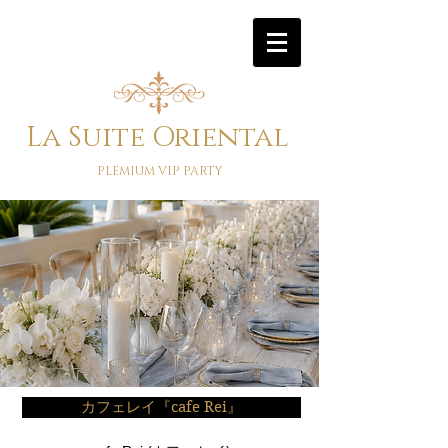
La Suite Oriental
PLEMIUM VIP PARTY
カフェレイ『cafe Rei』