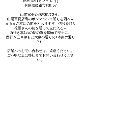
cafe Rei (カフェ レイ)
兵庫県姫路市忍町57
山陽電車姫路駅徒歩3分。
山陽百貨店裏のボンマルシェ通りを西へ→
まるまさ本店の前をとおりすぎ→信号を渡り
花屋さんの前を通って左に入る
→
西行き車1台の幅の道を50mで左手に。
西行き三車線もと大劇の通りの1本南の通り
です。
店舗へのお問い合わせはご遠慮ください。
ご不明な点は弊社までお問い合わせくださ
い。